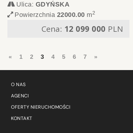
Ulica:
GDYŃSKA
2
Powierzchnia
22000.00
m
Cena:
12 099 000
PLN
«
1
2
3
4
5
6
7
»
O NAS
AGENCI
OFERTY NIERUCHOMOŚCI
KONTAKT