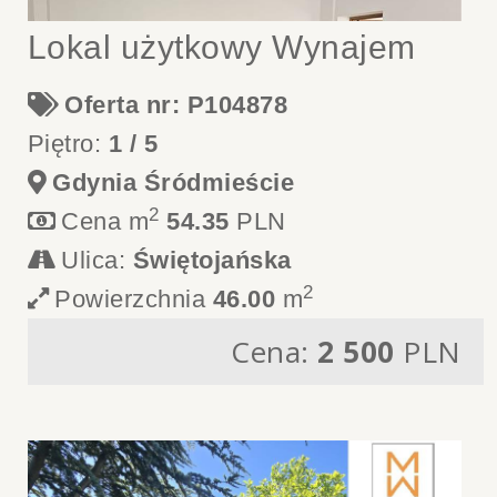
Lokal użytkowy Wynajem
Oferta nr: P104878
Piętro:
1 / 5
Gdynia Śródmieście
2
Cena m
54.35
PLN
Ulica:
Świętojańska
2
Powierzchnia
46.00
m
Cena:
2 500
PLN