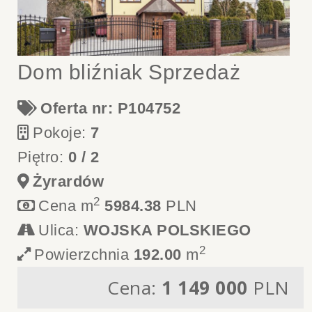
Dom bliźniak Sprzedaż
Oferta nr: P104752
Pokoje:
7
Piętro:
0 / 2
Żyrardów
2
Cena m
5984.38
PLN
Ulica:
WOJSKA POLSKIEGO
2
Powierzchnia
192.00
m
Cena:
1 149 000
PLN