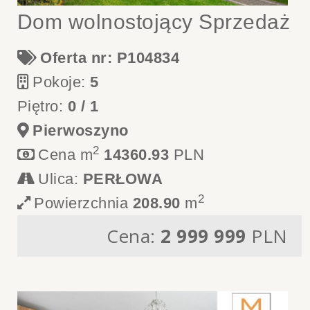
Dom wolnostojący Sprzedaż
Oferta nr: P104834
Pokoje:
5
Piętro:
0 / 1
Pierwoszyno
2
Cena m
14360.93
PLN
Ulica:
PERŁOWA
2
Powierzchnia
208.90
m
Cena:
2 999 999
PLN