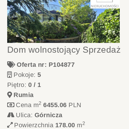
Dom wolnostojący Sprzedaż
Oferta nr: P104877
Pokoje:
5
Piętro:
0 / 1
Rumia
2
Cena m
6455.06
PLN
Ulica:
Górnicza
2
Powierzchnia
178.00
m