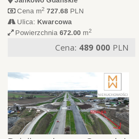
Jankowo Gdańskie
2
Cena m
727.68
PLN
Ulica:
Kwarcowa
2
Powierzchnia
672.00
m
Cena:
489 000
PLN