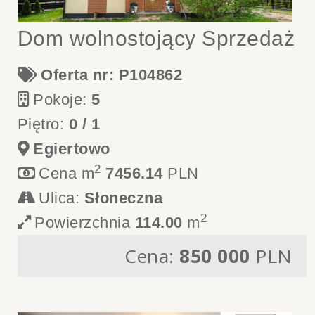
Dom wolnostojący Sprzedaż
Oferta nr: P104862
Pokoje:
5
Piętro:
0 / 1
Egiertowo
2
Cena m
7456.14
PLN
Ulica:
Słoneczna
2
Powierzchnia
114.00
m
Cena:
850 000
PLN