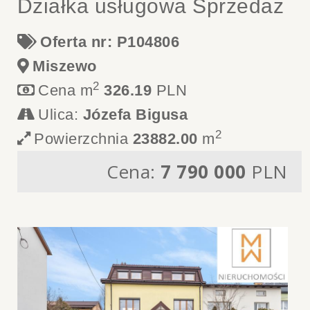
Działka usługowa Sprzedaż
Oferta nr: P104806
Miszewo
2
Cena m
326.19
PLN
Ulica:
Józefa Bigusa
2
Powierzchnia
23882.00
m
Cena:
7 790 000
PLN