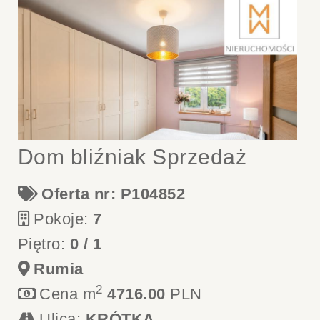
Dom bliźniak Sprzedaż
Oferta nr: P104852
Pokoje:
7
Piętro:
0 / 1
Rumia
2
Cena m
4716.00
PLN
Ulica:
KRÓTKA