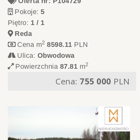
Oferta nr: P104729
Pokoje:
5
Piętro:
1 / 1
Reda
2
Cena m
8598.11
PLN
Ulica:
Obwodowa
2
Powierzchnia
87.81
m
Cena:
755 000
PLN