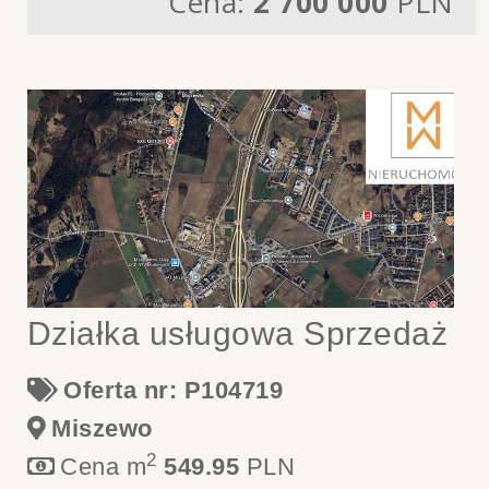
Cena:
2 700 000
PLN
Działka usługowa Sprzedaż
Oferta nr: P104719
Miszewo
2
Cena m
549.95
PLN