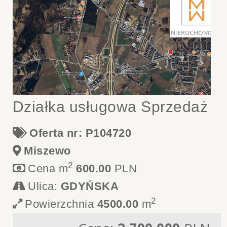
Działka usługowa Sprzedaż
Oferta nr: P104720
Miszewo
2
Cena m
600.00
PLN
Ulica:
GDYŃSKA
2
Powierzchnia
4500.00
m