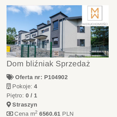
Dom bliźniak Sprzedaż
Oferta nr: P104902
Pokoje:
4
Piętro:
0 / 1
Straszyn
2
Cena m
6560.61
PLN