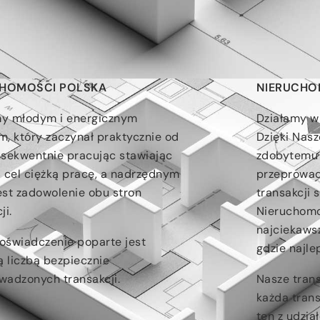
jem
Wynajem
CHOMOŚCI POLSKA
NIERUCHO
y młodym i energicznym
Działamy w 
m, który zaczynał praktycznie od
Dzięki Nas
nsekwentnie pracując stawiając
zdobytemu 
a cel ciężką pracę, a nadrzędnym
przeprowad
est zadowolenie obu stron
transakcji 
ji.
Nieruchomo
najciekaws
oświadczenie poparte jest
gdzie najle
 liczbą bezpiecznie
wadzonych transakcji.
Nasze trans
każda tran
ten z udzia