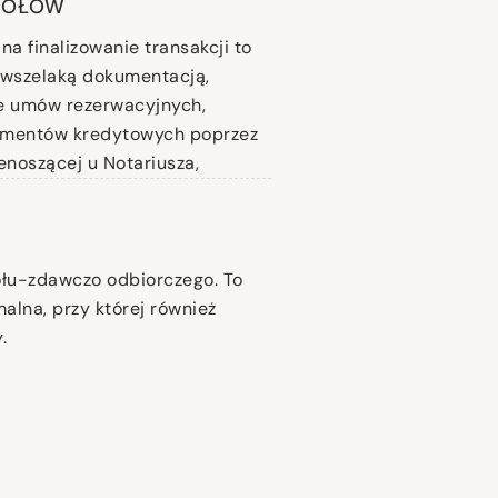
GÓŁÓW
na finalizowanie transakcji to
ę wszelaką dokumentacją,
e umów rezerwacyjnych,
umentów kredytowych poprzez
noszącej u Notariusza,
ołu-zdawczo odbiorczego. To
alna, przy której również
.