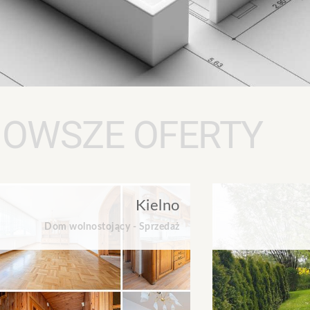
OWSZE OFERTY
Kielno
Dom wolnostojący - Sprzedaż