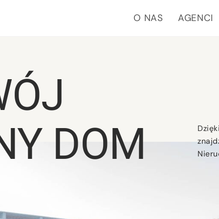
O NAS
AGENCI
WÓJ
NY DOM
Dzięk
znajd
Nier