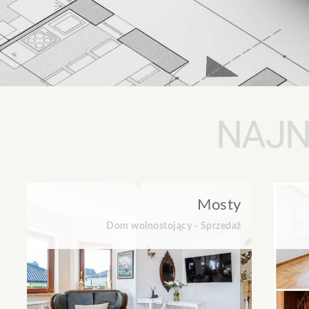
NAJN
Mosty
Dom wolnostojący - Sprzedaż