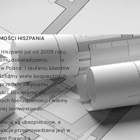
Wynajem
MOŚCI HISZPANIA
Hiszpanii już od 2009 roku.
zemu doświadczeniu
w Polsce i zaufaniu klientów
ziliśmy wiele bezpiecznych
sprzedaży i wynajmu
ści. Docieramy do
zych Nieruchomości i wiemy
piej zainwestować.
akcje są ubezpieczone, a
sakcja przeprowadzana jest w
łem Prawnika.