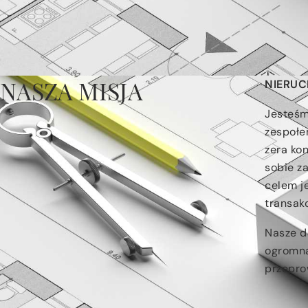
Wynajem
Wyna
NASZA MISJA
NIERU
Jesteśm
zespołe
zera ko
sobie z
celem j
transakc
Nasze d
ogromną
przepro