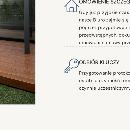
OMÓWIENIE SZCZE
Gdy już przyjdzie czas 
nasze Biuro zajmie si
poprzez przygotowani
przedwstępnych, dok
umówienie umowy prze
ODBIÓR KLUCZY
Przygotowanie protok
ostatnia czynność form
czynnie uczestniczymy