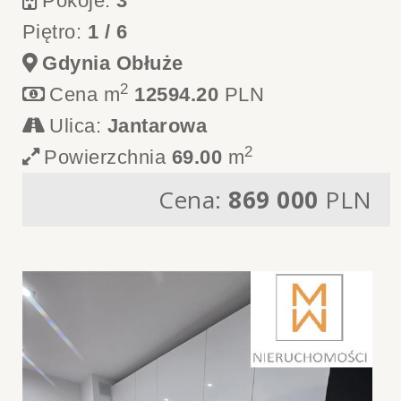
Pokoje:
3
Piętro:
1 / 6
Gdynia Obłuże
2
Cena m
12594.20
PLN
Ulica:
Jantarowa
2
Powierzchnia
69.00
m
Cena:
869 000
PLN