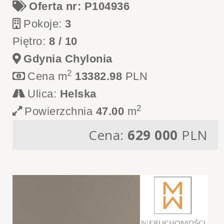
Oferta nr: P104936
Pokoje:
3
Piętro:
8 / 10
Gdynia Chylonia
2
Cena m
13382.98
PLN
Ulica:
Helska
2
Powierzchnia
47.00
m
Cena:
629 000
PLN