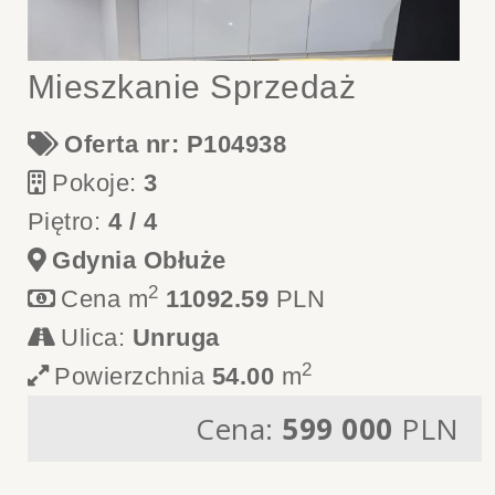
Mieszkanie Sprzedaż
Oferta nr: P104938
Pokoje:
3
Piętro:
4 / 4
Gdynia Obłuże
2
Cena m
11092.59
PLN
Ulica:
Unruga
2
Powierzchnia
54.00
m
Cena:
599 000
PLN