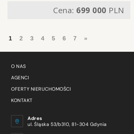
Cena:
699 000
PLN
1
2
3
4
5
6
7
»
O NAS
AGENCI
OFERTY NIERUCHOMOŚCI
KONTAKT
Adres
ul. Śląska 53/b310, 81-304 Gdynia