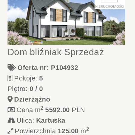
Dom bliźniak Sprzedaż
Oferta nr: P104932
Pokoje:
5
Piętro:
0 / 0
Dzierżążno
2
Cena m
5592.00
PLN
Ulica:
Kartuska
2
Powierzchnia
125.00
m