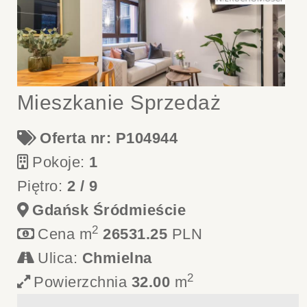
Mieszkanie Sprzedaż
Oferta nr: P104944
Pokoje:
1
Piętro:
2 / 9
Gdańsk Śródmieście
2
Cena m
26531.25
PLN
Ulica:
Chmielna
2
Powierzchnia
32.00
m