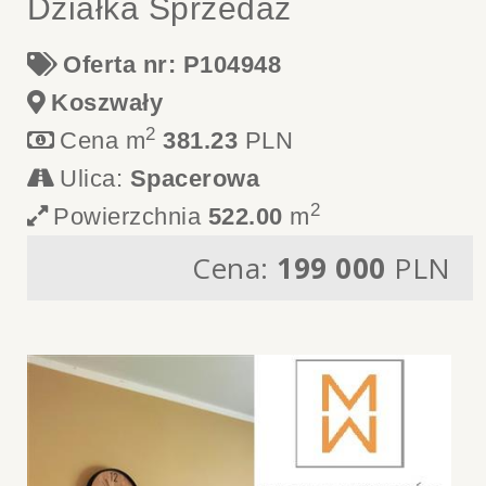
Działka Sprzedaż
Oferta nr: P104948
Koszwały
2
Cena m
381.23
PLN
Ulica:
Spacerowa
2
Powierzchnia
522.00
m
Cena:
199 000
PLN