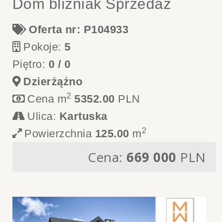
Dom bliźniak Sprzedaż
Oferta nr: P104933
Pokoje:
5
Piętro:
0 / 0
Dzierżążno
2
Cena m
5352.00
PLN
Ulica:
Kartuska
2
Powierzchnia
125.00
m
Cena:
669 000
PLN