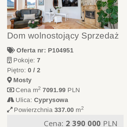
Dom wolnostojący Sprzedaż
Oferta nr: P104951
Pokoje:
7
Piętro:
0 / 2
Mosty
2
Cena m
7091.99
PLN
Ulica:
Cyprysowa
2
Powierzchnia
337.00
m
Cena:
2 390 000
PLN