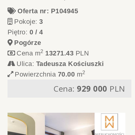
Oferta nr: P104945
Pokoje:
3
Piętro:
0 / 4
Pogórze
2
Cena m
13271.43
PLN
Ulica:
Tadeusza Kościuszki
2
Powierzchnia
70.00
m
Cena:
929 000
PLN