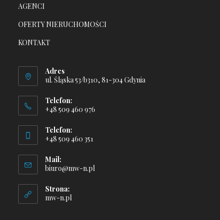
AGENCI
OFERTY NIERUCHOMOŚCI
KONTAKT
Adres
ul. Śląska 53/b310, 81-304 Gdynia
Telefon:
+48 509 460 976
O
Telefon:
p
+48 509 460 351
e
O
n
Mail:
p
O
biuro@mw-n.pl
s
e
p
i
e
n
Strona:
n
n
mw-n.pl
s
s
y
i
i
o