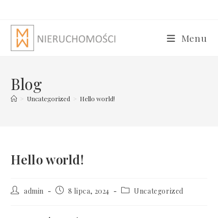
Skip
to
content
Menu
Blog
>
Uncategorized
>
Hello world!
Hello world!
Post
Post
Post
admin
8 lipca, 2024
Uncategorized
author:
published:
category: