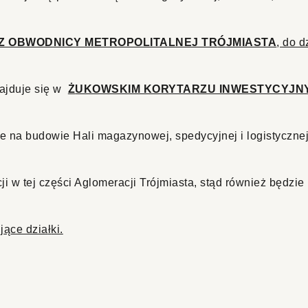
Z OBWODNICY METROPOLITALNEJ TR
Ó
JMIASTA
, do d
ajduje si
ę
w
Ż
UKOWSKIM KORYTARZU INWESTYCYJN
e na budowie Hali magazynowej, spedycyjnej i logistyczne
i w tej cz
ęś
ci Aglomeracji Tr
ó
jmiasta, st
ą
d r
ó
wnie
ż
b
ę
dzie
j
ą
ce dzia
ł
ki.