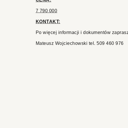
7 790 000
KONTAKT:
Po wi
ę
cej informacji i dokument
ó
w zapras
Mateusz Wojciechowski tel. 509 460 976